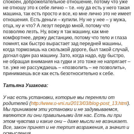
спокоен, доброжелательное отношение, потому что уже
не отношу это к себе лично – т.е. «ну да есть у него такая
машина, так есть просто и все, ко мне лично это не имеет
отношения. Есть деньги – купили. Ну не у нее – у мужа,
отца, ну и что? А лезут передо мной, потому что
позволяю лезть. Ну, вожу я так машину, как мне
комфортнее, держу дистанцию, потому что тело и глаза
помнят, как быстро вырастает зад передней машины,
когда тормозишь на скользкой дороге, был такой случай,
догнал один раз машину. Зато, когда надо, еду быстро,
не обращая внимания на гудки и это тоже не напрягает –
т.е. уже не рассуждаешь – «позволить – не позволить»,
принимаешь все как есть безотносительно к себе.
Татьяна Ушакова:
У нас есть установки, которые мы переняли от
родителей (
http://www.o-vni.ru/2013/03/blog-post_13.html
).
Мы принимаем эти установки и не задумываемся,
являются ли они правильными для нас. Есть ли при
этом чувства и какие они – даже мысли не возникает.
Все, закон принят и не терпит возражения, а значит и
осмысления.