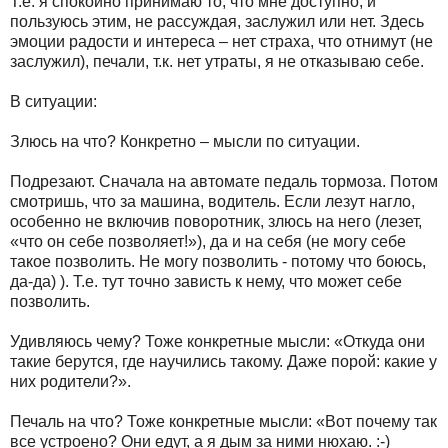
Т.е. я спокойно принимаю то, что мне доступно, и
пользуюсь этим, не рассуждая, заслужил или нет. Здесь
эмоции радости и интереса – нет страха, что отнимут (не
заслужил), печали, т.к. нет утраты, я не отказываю себе.
В ситуации:
Злюсь на что? Конкретно – мысли по ситуации.
Подрезают. Сначала на автомате педаль тормоза. Потом
смотришь, что за машина, водитель. Если лезут нагло,
особенно не включив поворотник, злюсь на него (лезет,
«что он себе позволяет!»), да и на себя (не могу себе
такое позволить. Не могу позволить - потому что боюсь,
да-да) ). Т.е. тут точно зависть к нему, что может себе
позволить.
Удивляюсь чему? Тоже конкретные мысли: «Откуда они
такие берутся, где научились такому. Даже порой: какие у
них родители?».
Печаль на что? Тоже конкретные мысли: «Вот почему так
все устроено? Они едут, а я дым за ними нюхаю. :-)