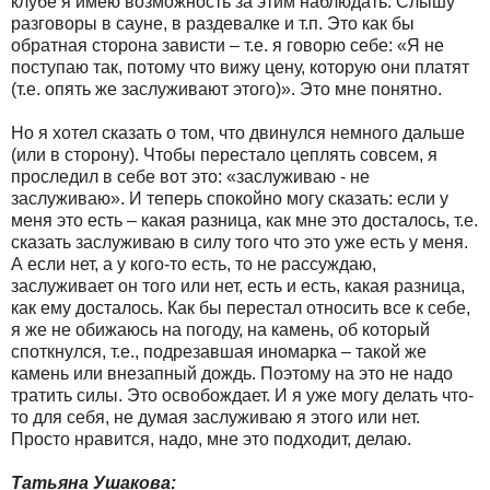
клубе я имею возможность за этим наблюдать. Слышу
разговоры в сауне, в раздевалке и т.п. Это как бы
обратная сторона зависти – т.е. я говорю себе: «Я не
поступаю так, потому что вижу цену, которую они платят
(т.е. опять же заслуживают этого)». Это мне понятно.
Но я хотел сказать о том, что двинулся немного дальше
(или в сторону). Чтобы перестало цеплять совсем, я
проследил в себе вот это: «заслуживаю - не
заслуживаю». И теперь спокойно могу сказать: если у
меня это есть – какая разница, как мне это досталось, т.е.
сказать заслуживаю в силу того что это уже есть у меня.
А если нет, а у кого-то есть, то не рассуждаю,
заслуживает он того или нет, есть и есть, какая разница,
как ему досталось. Как бы перестал относить все к себе,
я же не обижаюсь на погоду, на камень, об который
споткнулся, т.е., подрезавшая иномарка – такой же
камень или внезапный дождь. Поэтому на это не надо
тратить силы. Это освобождает. И я уже могу делать что-
то для себя, не думая заслуживаю я этого или нет.
Просто нравится, надо, мне это подходит, делаю.
Татьяна Ушакова: